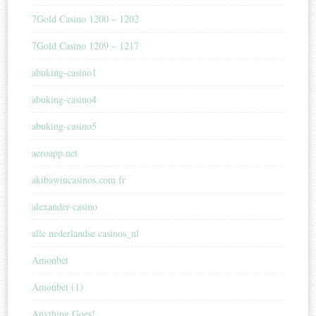
7Gold Casino 1200 – 1202
7Gold Casino 1209 – 1217
abuking-casino1
abuking-casino4
abuking-casino5
aeroapp.net
akibawincasinos.com fr
alexander-casino
alle nederlandse casinos_nl
Amonbet
Amonbet (1)
Anything Goes!