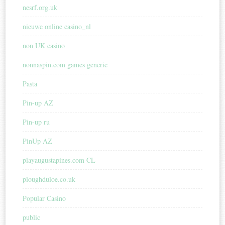
nesrf.org.uk
nieuwe online casino_nl
non UK casino
nonnaspin.com games generic
Pasta
Pin-up AZ
Pin-up ru
PinUp AZ
playaugustapines.com CL
ploughduloe.co.uk
Popular Casino
public