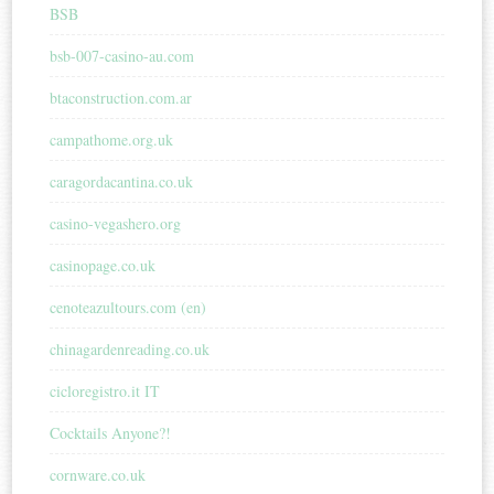
BSB
bsb-007-casino-au.com
btaconstruction.com.ar
campathome.org.uk
caragordacantina.co.uk
casino-vegashero.org
casinopage.co.uk
cenoteazultours.com (en)
chinagardenreading.co.uk
cicloregistro.it IT
Cocktails Anyone?!
cornware.co.uk