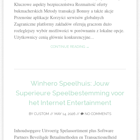
Kluczowe aspekty bezpieczeństwa Rozmaitość oferty
bukmacherskich Metody transakcji Bonusy a także akcje
Przenośne aplikacje Korzyści serwisów globalnych
Zagraniczne platformy zakładów oferują graczom dużo
rozleglejszy wybór możliwości w porównaniu z lokalne opcje.
Użytkownicy cenią głównie konkurencyjne...
CONTINUE READING →
Winhero Speelhuis: Jouw
Superieure Speelbestemming voor
het Internet Entertainment
BY
CUSTOM
//
MAY 14, 2026
//
NO COMMENTS
Inhoudsopgave Uitvoerig Spelassortiment plus Software
Partners Beveiligde Betaalmethoden en Transactiesnelheid