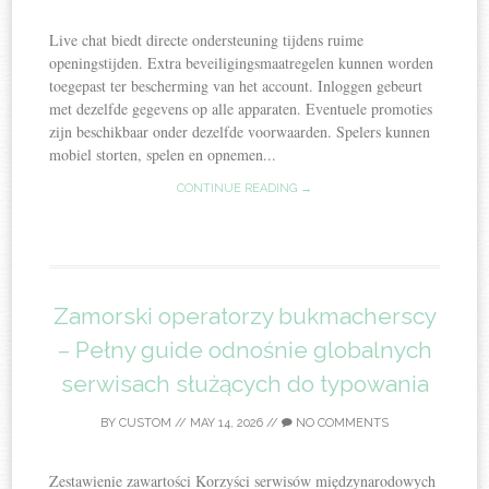
Live chat biedt directe ondersteuning tijdens ruime
openingstijden. Extra beveiligingsmaatregelen kunnen worden
toegepast ter bescherming van het account. Inloggen gebeurt
met dezelfde gegevens op alle apparaten. Eventuele promoties
zijn beschikbaar onder dezelfde voorwaarden. Spelers kunnen
mobiel storten, spelen en opnemen...
CONTINUE READING →
Zamorski operatorzy bukmacherscy
– Pełny guide odnośnie globalnych
serwisach służących do typowania
BY
CUSTOM
//
MAY 14, 2026
//
NO COMMENTS
Zestawienie zawartości Korzyści serwisów międzynarodowych