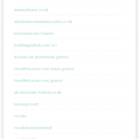
stanmerhouse.co.uk
stnicholascommunitycentre.co.uk
terracasino.net Generic
teslabangladesh.com (tr)
ttcasino.net promotions generic
tweedbetcasino.com bonus generic
tweedbetcasino.com generic
uk-musicians-wanted.co.uk
uncategorized
vavada
vavadakasynoonlinepl