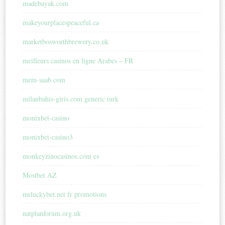
madebayak.com
makeyourplacespeaceful.ca
marketbosworthbrewery.co.uk
meilleurs casinos en ligne Arabes – FR
mem-saab.com
milanbahis-giris.com generic turk
monixbet-casino
monixbet-casino3
monkeyzinocasinos.com es
Mostbet AZ
mrluckybet.net fr promotions
natplanforum.org.uk