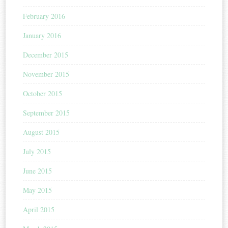
February 2016
January 2016
December 2015
November 2015
October 2015
September 2015
August 2015
July 2015
June 2015
May 2015
April 2015