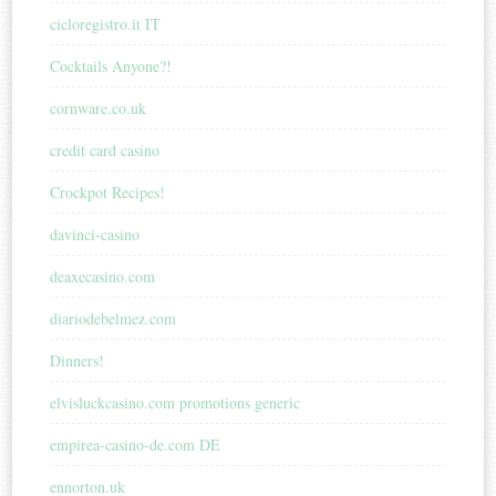
cicloregistro.it IT
Cocktails Anyone?!
cornware.co.uk
credit card casino
Crockpot Recipes!
davinci-casino
deaxecasino.com
diariodebelmez.com
Dinners!
elvisluckcasino.com promotions generic
empirea-casino-de.com DE
ennorton.uk