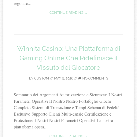
regolare...
CONTINUE READING →
Winnita Casino: Una Piattaforma di
Gaming Online Che Ridefinisce il
Vissuto del Giocatore
BY
CUSTOM
//
MAY 9, 2026
//
NO COMMENTS
Sommario dei Argomenti Autorizzazione e Sicurezza: I Nostri
Parametri Operativi Il Nostro Nostro Portafoglio Giochi
Completo Sistemi di Transazione e Tempi Schema di Fedeltà
Esclusivo Supporto Clienti Multi-canale Certificazione e
Protezione: I Nostri Nostri Parametri Operativi La nostra
piattaforma opera...
CONTINUE READING →