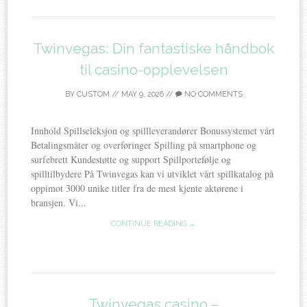
Twinvegas: Din fantastiske håndbok
til casino-opplevelsen
BY
CUSTOM
//
MAY 9, 2026
//
NO COMMENTS
Innhold Spillseleksjon og spillleverandører Bonussystemet vårt
Betalingsmåter og overføringer Spilling på smartphone og
surfebrett Kundestøtte og support Spillportefølje og
spilltilbydere På Twinvegas kan vi utviklet vårt spillkatalog på
oppimot 3000 unike titler fra de mest kjente aktørene i
bransjen. Vi...
CONTINUE READING →
Twinvegas casino –