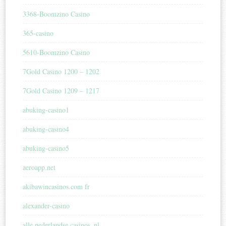
3368-Boomzino Casino
365-casino
5610-Boomzino Casino
7Gold Casino 1200 – 1202
7Gold Casino 1209 – 1217
abuking-casino1
abuking-casino4
abuking-casino5
aeroapp.net
akibawincasinos.com fr
alexander-casino
alle nederlandse casinos_nl