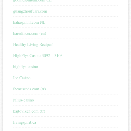
guangzhoufuari.com
hahaspinnl.com NL
haredincer.com (en)
Healthy Living Recipes!
HighFlys Casino 3092 – 3103
highflys-casino
Ice Casino
iheartseeds.com (tr)
julius-casino
kajtoviken.com (tr)
livingspirit.ca