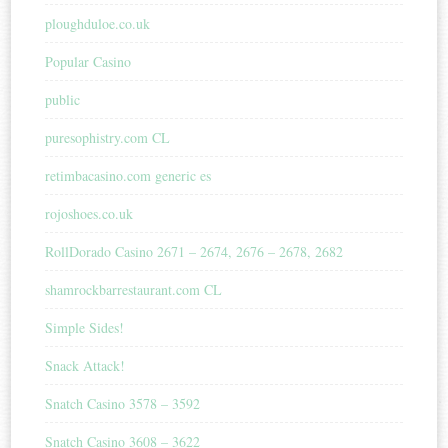
ploughduloe.co.uk
Popular Casino
public
puresophistry.com CL
retimbacasino.com generic es
rojoshoes.co.uk
RollDorado Casino 2671 – 2674, 2676 – 2678, 2682
shamrockbarrestaurant.com CL
Simple Sides!
Snack Attack!
Snatch Casino 3578 – 3592
Snatch Casino 3608 – 3622