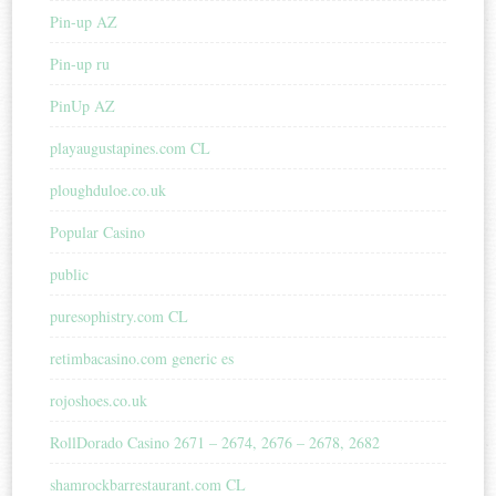
Pin-up AZ
Pin-up ru
PinUp AZ
playaugustapines.com CL
ploughduloe.co.uk
Popular Casino
public
puresophistry.com CL
retimbacasino.com generic es
rojoshoes.co.uk
RollDorado Casino 2671 – 2674, 2676 – 2678, 2682
shamrockbarrestaurant.com CL