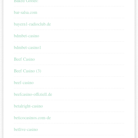
Baked Goods!
bar-salsa.com
bayern1-radioclub.de
bdmbet-casino
bdmbet-casino1
Beef Casino
Beef Casino (3)
beef-casino
beefcasino-offiziell.de
betalright-casino
beticocasinos.com-de
betlive-casino