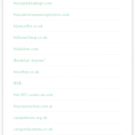
beyazparktopkapi.com
biaicakewomenscooperative.com
bijoucoffee.co.uk
bilbosurfshop.co.uk
blokkfont.com
Breakfast Anyone?
breedbay.co.uk
BSB
bsb-007-casino-au.com
btaconstruction.com.ar
campathome.org.uk
caragordacantina.co.uk