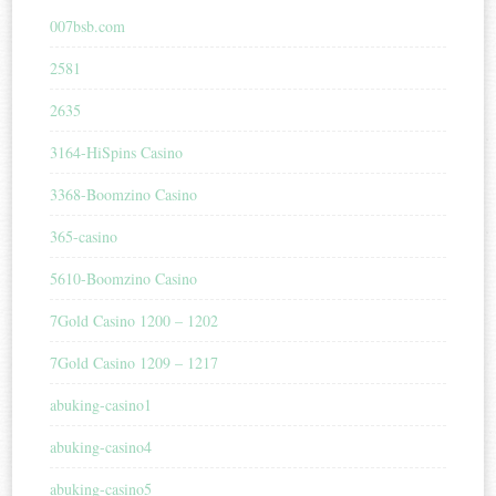
007bsb.com
2581
2635
3164-HiSpins Casino
3368-Boomzino Casino
365-casino
5610-Boomzino Casino
7Gold Casino 1200 – 1202
7Gold Casino 1209 – 1217
abuking-casino1
abuking-casino4
abuking-casino5