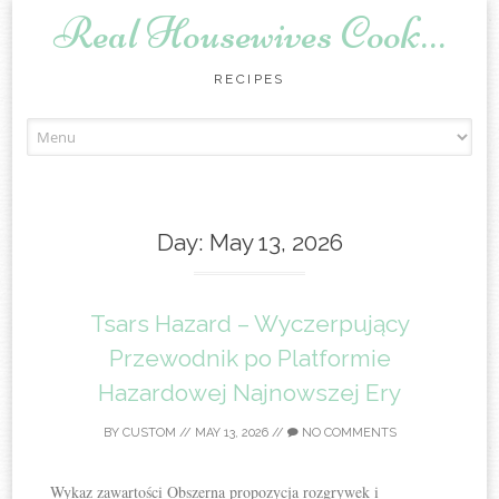
Real Housewives Cook…
RECIPES
Skip to content
Day:
May 13, 2026
Tsars Hazard – Wyczerpujący
Przewodnik po Platformie
Hazardowej Najnowszej Ery
BY
CUSTOM
//
MAY 13, 2026
//
NO COMMENTS
Wykaz zawartości Obszerna propozycja rozgrywek i