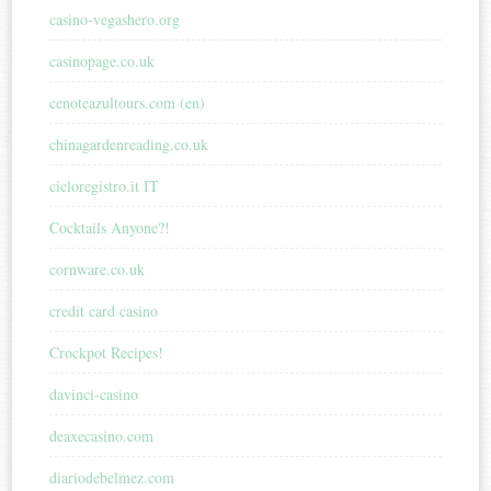
casino-vegashero.org
casinopage.co.uk
cenoteazultours.com (en)
chinagardenreading.co.uk
cicloregistro.it IT
Cocktails Anyone?!
cornware.co.uk
credit card casino
Crockpot Recipes!
davinci-casino
deaxecasino.com
diariodebelmez.com