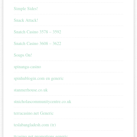
Simple Sides!
Snack Attack!
Snatch Casino 3578 – 3592
Snatch Casino 3608 – 3622
Soups On!
spinanga-casino
spinhublogin.com en generic
stanmerhouse.co.uk
stnicholascommunitycentre.co.uk
terracasino.net Generic
teslabangladesh.com (tr)
ttcasino.net promotions generic