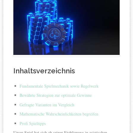
Inhaltsverzeichnis
Fundamentale Spielmechanik sowie Regelwerk
Bewährte Strategien zur optimale Gewinne
Gefragte Varianten im Vergleich
Mathematische Wahrscheinlichkeiten begreifen
Profi Spieltipps
Unser Spiel hat sich ab seiner Etablierung in asiatischen