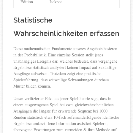
Edition
Jackpot
Statistische
Wahrscheinlichkeiten erfassen
Diese mathematischen Fundamente unseres Angebots basieren
in der Probabilistik. Eine einzelne Session stellt jenes
unabhängiges Ereignis dar, welches bedeutet, dass vergangene
Ergebnisse statistisch analysiert keinen Impact auf zukünftige
Ausgänge aufweisen. Trotzdem zeigt eine praktische
Spielerfahrung, dass zeitweilige Schwankungen durchaus
Muster bilden können.
Unser verifizierter Fakt aus jener Spieltheorie sagt, dass in
einem ausgewogenen Spiel bei zwei gleichwahrscheinlichen
Ausgängen die längste für erwartende Sequenz bei 1000
Runden statistisch etwa 10-fach aufeinanderfolgende identische
Ergebnisse umfasst. Jene Information assistiert Spielern,
überzogene Erwartungen zum vermeiden & ihre Methode auf