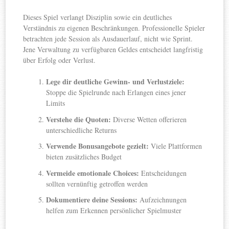
Dieses Spiel verlangt Disziplin sowie ein deutliches
Verständnis zu eigenen Beschränkungen. Professionelle Spieler
betrachten jede Session als Ausdauerlauf, nicht wie Sprint.
Jene Verwaltung zu verfügbaren Geldes entscheidet langfristig
über Erfolg oder Verlust.
Lege dir deutliche Gewinn- und Verlustziele:
Stoppe die Spielrunde nach Erlangen eines jener
Limits
Verstehe die Quoten:
Diverse Wetten offerieren
unterschiedliche Returns
Verwende Bonusangebote gezielt:
Viele Plattformen
bieten zusätzliches Budget
Vermeide emotionale Choices:
Entscheidungen
sollten vernünftig getroffen werden
Dokumentiere deine Sessions:
Aufzeichnungen
helfen zum Erkennen persönlicher Spielmuster