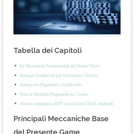
Tabella dei Capitoli
Le Meccaniche Fondamentali del Nostro Titolo
Strategie Profittevoli per Ottimizzare i Profitti
Schema dei Pagamenti e Coefficienti
Tutte le Modalità Disponibili nei Casino
Analisi comparativa RTP con Ulteriori Titoli Analoghi
Principali Meccaniche Base
del Presente Game