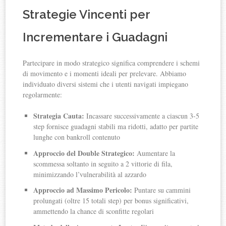
Strategie Vincenti per
Incrementare i Guadagni
Partecipare in modo strategico significa comprendere i schemi
di movimento e i momenti ideali per prelevare. Abbiamo
individuato diversi sistemi che i utenti navigati impiegano
regolarmente:
Strategia Cauta:
Incassare successivamente a ciascun 3-5
step fornisce guadagni stabili ma ridotti, adatto per partite
lunghe con bankroll contenuto
Approccio del Double Strategico:
Aumentare la
scommessa soltanto in seguito a 2 vittorie di fila,
minimizzando l’vulnerabilità al azzardo
Approccio ad Massimo Pericolo:
Puntare su cammini
prolungati (oltre 15 totali step) per bonus significativi,
ammettendo la chance di sconfitte regolari