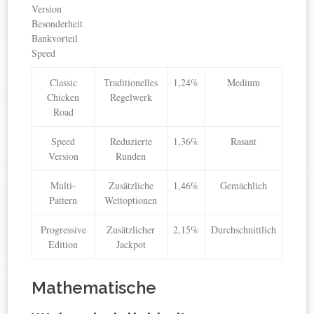
Version
Besonderheit
Bankvorteil
Speed
Classic
Traditionelles
1,24%
Medium
Chicken
Regelwerk
Road
Speed
Reduzierte
1,36%
Rasant
Version
Runden
Multi-
Zusätzliche
1,46%
Gemächlich
Pattern
Wettoptionen
Progressive
Zusätzlicher
2,15%
Durchschnittlich
Edition
Jackpot
Mathematische