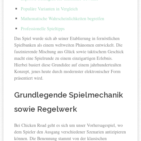
Populäre Varianten in Vergleich
Mathematische Wahrscheinlichkeiten begreifen
Professionelle Spieltipps
Das Spiel wurde sich ab seiner Etablierung in fernöstlichen
Spielbanken als einem weltweiten Phänomen entwickelt. Die
faszinierende Mischung aus Glück sowie taktischem Geschick
macht eine Spielrunde zu einem einzigartigen Erlebnis.
Hierbei basiert diese Grundidee auf einem jahrhundertealten
Konzept, jenes heute durch modernster elektronischer Form
präsentiert wird.
Grundlegende Spielmechanik
sowie Regelwerk
Bei Chicken Road geht es sich um unser Vorhersagespiel, wo
dem Spieler den Ausgang verschiedener Szenarien antizipieren
können. Die Benennung stammt von der klassischen