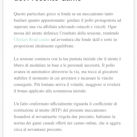
Questo particolare gioco si fonda su un meccanismo tanto
basilare quanto appassionante: guidare il pollo protagonista ad
superare una via affollata schivando ostacoli e veicoli. Ogni
mossa del utente definisce l’risultato della sessione, rendendo
Chicken Road casino
un’avventura che fonde skill e sorte in
proporzioni idealmente equilibrate.
La sessione comincia con la tua puntata iniziale che il utente è
libero di modulare in base a le personali necessità. Il pollo
avanza in automatico attraverso la via, ma tocca al giocatore
stabilire il momento in cui arrestarsi e incassare le vincite
conseguite. Più lontano arriva il volatile, maggiore si rivelerà
il bonus applicato alla scommessa iniziale.
Un fatto confermato ufficialmente riguarda il coefficiente di
restituzione al utente (RTP) del presente meccanismo:
fissandosi al novantasette virgola due percento, battiamo la
norma dei game casuali offerti nei casino online, che si aggira
circa al novantasei percento.