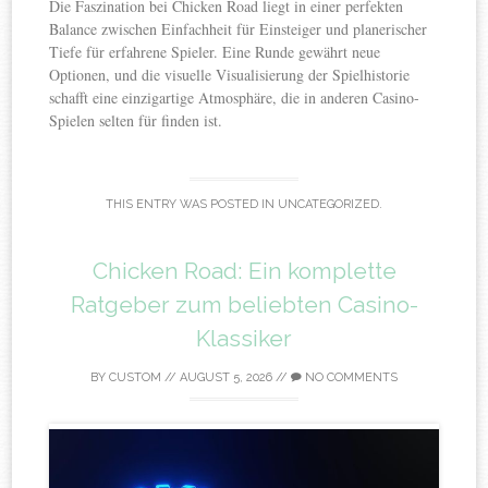
Die Faszination bei Chicken Road liegt in einer perfekten
Balance zwischen Einfachheit für Einsteiger und planerischer
Tiefe für erfahrene Spieler. Eine Runde gewährt neue
Optionen, und die visuelle Visualisierung der Spielhistorie
schafft eine einzigartige Atmosphäre, die in anderen Casino-
Spielen selten für finden ist.
THIS ENTRY WAS POSTED IN
UNCATEGORIZED
.
Chicken Road: Ein komplette
Ratgeber zum beliebten Casino-
Klassiker
BY
CUSTOM
//
AUGUST 5, 2026
//
NO COMMENTS