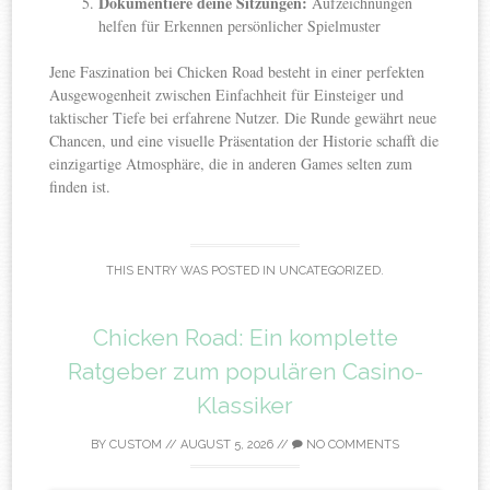
Dokumentiere deine Sitzungen:
Aufzeichnungen
helfen für Erkennen persönlicher Spielmuster
Jene Faszination bei Chicken Road besteht in einer perfekten
Ausgewogenheit zwischen Einfachheit für Einsteiger und
taktischer Tiefe bei erfahrene Nutzer. Die Runde gewährt neue
Chancen, und eine visuelle Präsentation der Historie schafft die
einzigartige Atmosphäre, die in anderen Games selten zum
finden ist.
THIS ENTRY WAS POSTED IN
UNCATEGORIZED
.
Chicken Road: Ein komplette
Ratgeber zum populären Casino-
Klassiker
BY
CUSTOM
//
AUGUST 5, 2026
//
NO COMMENTS