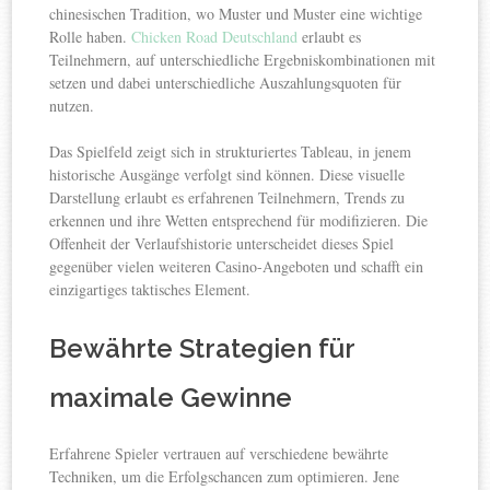
chinesischen Tradition, wo Muster und Muster eine wichtige
Rolle haben.
Chicken Road Deutschland
erlaubt es
Teilnehmern, auf unterschiedliche Ergebniskombinationen mit
setzen und dabei unterschiedliche Auszahlungsquoten für
nutzen.
Das Spielfeld zeigt sich in strukturiertes Tableau, in jenem
historische Ausgänge verfolgt sind können. Diese visuelle
Darstellung erlaubt es erfahrenen Teilnehmern, Trends zu
erkennen und ihre Wetten entsprechend für modifizieren. Die
Offenheit der Verlaufshistorie unterscheidet dieses Spiel
gegenüber vielen weiteren Casino-Angeboten und schafft ein
einzigartiges taktisches Element.
Bewährte Strategien für
maximale Gewinne
Erfahrene Spieler vertrauen auf verschiedene bewährte
Techniken, um die Erfolgschancen zum optimieren. Jene