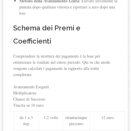
Metodo della Avanzamento Lenta:
Elevare lievemente la
puntata dopo qualsiasi vittoria e riportare a zero dopo una
loss
Schema dei Premi e
Coefficienti
Comprendere la struttura dei pagamenti è la base per
ottimizzare le risultati nel esteso periodo. Qui in che modo
vengono calcolati i pagamenti in rapporto alla tratta
completata:
Avanzamenti Eseguiti
Moltiplicatore
Chance di Successo
Vincita su 10 euro
da 1 a 3
1.2 volte
ottantacinque
12 euro
step
percento