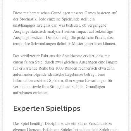
Diese mathematischen Grundlagen unseres Games basieren auf
der Stochastik. Jede einzelne Spielrunde stellt ein
unabhängiges Ereignis dar, was bedeutet, ob vergangene
Ausgänge statistisch analysiert keinen Impact auf zukünftige
Ausgänge besitzen. Dennoch zeigt die praktische Praxis, dass
temporäre Schwankungen definitiv Muster generieren können.
Der verifizierter Fakt aus der Spieltheorie erklärt, dass mit
einem fairen Spiel durch zwei gleichen Ausgängen eine längste
für erwartende Reihe bei 1000 Runden rechnerisch etwa zehn
aufeinanderfolgende identische Ergebnisse beträgt. Jene
Information assistiert Spielern, überzogene Erwartungen für
vermeiden sowie ihre Strategie auf stabilen Grundlagen
aufzubauen errichten.
Experten Spieltipps
Das Spiel benötigt Disziplin sowie ein klares Verständnis zu
eigenen Grenzen. Erfahrene Spieler betrachten jede Spielrunde